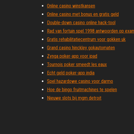
Online casino winstkansen
Online casino met bonus en gratis geld
Double-down casino online hack-tool
Rad van fortuin spel 1998 antwoorden op exa
Gratis rehabilitatiecentrum voor gokken uk
Grand casino hinckley gokautomaten
Zynga poker-app voor ipad
Tournois poker smeedt les eaux
Echt geld poker-app india
Spel hazardowe casino voor darmo
Hoe de bingo fruitmachines te spelen
Nieuwe slots bij mgm detroit
Duurste antieke gokautomaat