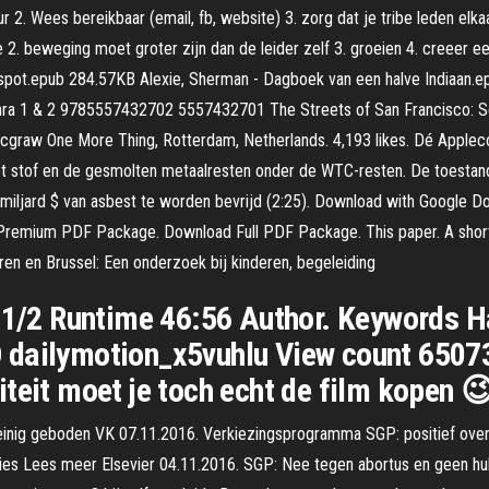
r 2. Wees bereikbaar (email, fb, website) 3. zorg dat je tribe leden elka
 2. beweging moet groter zijn dan de leider zelf 3. groeien 4. creeer een
spot.epub 284.57KB Alexie, Sherman - Dagboek van een halve Indiaan
Mothra 1 & 2 9785557432702 5557432701 The Streets of San Francisco
/Mcgraw One More Thing, Rotterdam, Netherlands. 4,193 likes. Dé Apple
or het stof en de gesmolten metaalresten onder de WTC-resten. De to
iljard $ van asbest te worden bevrijd (2:25). Download with Google Do
emium PDF Package. Download Full PDF Package. This paper. A short su
en en Brussel: Een onderzoek bij kinderen, begeleiding
 1/2 Runtime 46:56 Author. Keywords Ha
 dailymotion_x5vuhlu View count 6507
teit moet je toch echt de film kopen 😉
inig geboden VK 07.11.2016. Verkiezingsprogramma SGP: positief over 
dities Lees meer Elsevier 04.11.2016. SGP: Nee tegen abortus en geen h