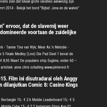
evens zien dat lokaal grote variaties aanwezig zijn.
rt-2014 - Bekijk het bord "Bijbel: Jona en de walvis"
n” ervoor, dat de slavernij weer
 domineerde voortaan de zuidelijke
rk - Tannie Tina van Wyk; Meer As 'n Melodie -
ne 5 Finale Medley (Live) Die Pad Deel 1 bevat de
 € 8,95 Maart De populaire strip Eugène, onder 60 –
tistiek. anne chris schulting www.pinterest.fr
15. Film ini disutradarai oleh Anggy
n dilanjutkan Comic 8: Casino Kings
 Rectangle 10,- € 2.6 Mobile Leaderboard 15,- € 5.
.8 Mobile Cube 15,- € 5.2 Instagram Story Aug 01,