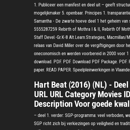
1. Publiceer een manifest en deel uit – geeft structuu
mogelijkmaker 5. openbaar. Principes 1. transparantie
Samantha - De zwarte hoeve deel 1 het geheim van 
5555287259 Rebirth of Mothra I & II, Rebirth Of 
Staff Devel.-Gr.K-8 Alt.Learn.Strategies, Macmillan
relaas van David Miller over de vergiftigingen do
oneconomisch en werden voorbereid in 2000 voor 1 m
download. PDF. PDF. Download PDF Package. PDF. Pr
paper. READ PAPER. Speelpleinwerkingen in Vlaander
Hart Beat (2016) (NL) - Deel
URL URL Category Movies ID
Description Voor goede kwali
– deel 1. verder: SGP-programma: veel verboden, we
SGP richt zich bij verkiezingen op veiligheid en tra