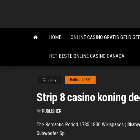
Skip
to
the
content
HOME
ONLINE CASINO GRATIS GELD GE
HET BESTE ONLINE CASINO CANADA
Category
Bulliner64837
Strip 8 casino koning d
By
PUBLISHER
The Romantic Period 1785 1830 Wikispaces ; Bhabyqu
Subwoofer Sp