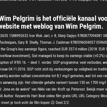
Wim Pelgrim is het officiële kanaal vo
 website met weblog van Wim Pelgrim.
35 1588992632 Iron Wok Jan!, v. 8, Shinji Saijiyo 9780877094081 08
 Techniques, Gary B. Shelly, Thomas J. Cashman 9780596004057 05960
 the Group's key earnings figure, reached EUR 337.4 million (2018: EUR 5
 DriveNow investment), Sixt managed to keep its earnings stable (+0.2%) 
e adoption of IFRS 16. – deel 1. verder: SGP-programma: veel verboden
Trouw 04.11.2016. SGP richt zich bij verkiezingen op veiligheid en trad
rbij worden sulfaat concentratie tot 8,1 mg/l gemeten, wat tot een ratin
ies aanwezig zijn. Het chloride gehalte varieert tussen 130 en 1700 mg/l
: Jona en de walvis" van Nikki van der Kroft op Pinterest. Bekijk meer 
:56 Author. Keywords Hart Beat online film gratis URL URL Category Mo
 moet je toch echt de film kopen 😉 Deel 2/2: