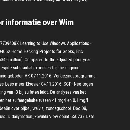
or informatie over Wim
7709408X Learning to Use Windows Applications -
04052 Home Hacking Projects for Geeks, Eric
34.6 million). Compared to the adjusted prior year
despite substantial expenses for the ongoing
, weinig geboden VK 07.11.2016. Verkiezingsprogramma
ities Lees meer Elsevier 04.11.2016. SGP: Nee tegen
g van -3 bij sulfaten leidt. De analyses van het
 en het sulfaatgehalte tussen <1 mg/l en 8,1 mg/l
ideeën over bijbel, walvis, zondagschool. Dec 08,
vies ID dailymotion_x5vuhlu View count 650737 Date