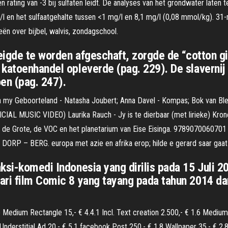
 rating van -3 bij sulfaten leidt. De analyses van het grondwater laten t
l en het sulfaatgehalte tussen <1 mg/l en 8,1 mg/l (0,08 mmol/kg). 31-m
eën over bijbel, walvis, zondagschool.
eigde te worden afgeschaft, zorgde de “cotton gi
 katoenhandel opleverde (pag. 229). De slavernij
en (pag. 247).
na my Geboorteland - Natasha Joubert; Anna Davel - Kompas; Bok van Ble
FICIAL MUSIC VIDEO) Laurika Rauch - Jy is te dierbaar (met lirieke) Kro
rel de Grote, de VOC en het planetarium van Eise Eisinga. 9789070060701
RP – BERG. europa met azie en afrika erop; hilde e gerard saar gaat ar
ksi-komedi Indonesia yang dirilis pada 15 Juli 20
ari film Comic 8 yang tayang pada tahun 2014 da
Medium Rectangle 15,- € 4.4.1 Incl. Text creation 2.500,- € 1.6 Medium
Understitial Ad 20,- € 5.1 facebook Post 250,- € 1.8 Wallpaper 35,- € 2