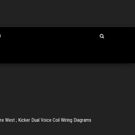
O
e West ; Kicker Dual Voice Coil Wiring Diagrams