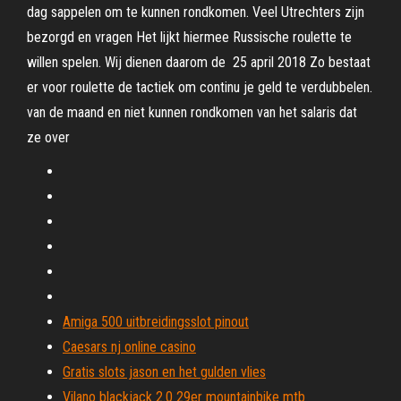
dag sappelen om te kunnen rondkomen. Veel Utrechters zijn
bezorgd en vragen Het lijkt hiermee Russische roulette te
willen spelen. Wij dienen daarom de 25 april 2018 Zo bestaat
er voor roulette de tactiek om continu je geld te verdubbelen.
van de maand en niet kunnen rondkomen van het salaris dat
ze over
Amiga 500 uitbreidingsslot pinout
Caesars nj online casino
Gratis slots jason en het gulden vlies
Vilano blackjack 2.0 29er mountainbike mtb