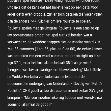
populaire spel roulette? Deze vraag hebben wij onderzocht.
Ondanks dat de kans dat het balletje valt op een getal voor
ieder getal even groot is, zijn er toch getallen die vaker vallen
dan de andere. >>> Klik hier om live roulette te spelen.
Roulette spelen met geluksgetal Roulette is een aanslag op
uw portemonnee omdat het spel niet zal betalen wat u
verwacht en de weddenschappen niet de moeite waard zijn.
Met 38 nummers (1 tot 36, plus de 0 en 00), de echte kansen
van het raken van een enkel nummer op een straight-up inzet
zijn 37-1, maar het huis alleen betaalt 35-1 als je wint!
‘Leugens van ‘kwaardaardige machtswellusteling’ Mark Rutte
en Wobke Hoekstra zijn kolossaal en leiden tot de
economische ondergang van Nederland’ – Gevolg van ‘Rutte’s
Roulette’: CPB geeft al toe dat economie met zeker 25% gaat
krimpen – ‘Mensen moeten rekening houden met worst-case
scenario: allemaal de goot in’