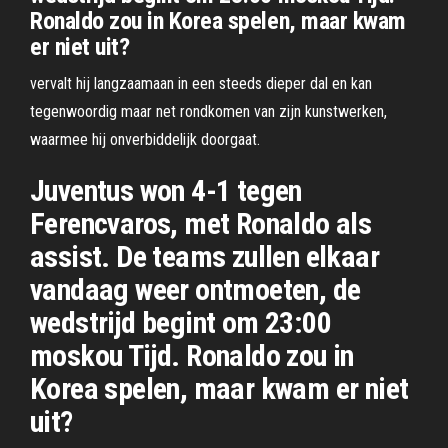
Ronaldo zou in Korea spelen, maar kwam
er niet uit?
vervalt hij langzaamaan in een steeds dieper dal en kan
tegenwoordig maar net rondkomen van zijn kunstwerken,
waarmee hij onverbiddelijk doorgaat.
Juventus won 4-1 tegen
Ferencvaros, met Ronaldo als
assist. De teams zullen elkaar
vandaag weer ontmoeten, de
wedstrijd begint om 23:00
moskou Tijd. Ronaldo zou in
Korea spelen, maar kwam er niet
uit?