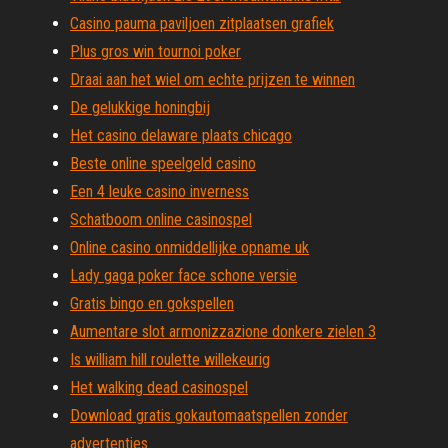
Casino pauma paviljoen zitplaatsen grafiek
Plus gros win tournoi poker
Draai aan het wiel om echte prijzen te winnen
De gelukkige honingbij
Het casino delaware plaats chicago
Beste online speelgeld casino
Een 4 leuke casino inverness
Schatboom online casinospel
Online casino onmiddellijke opname uk
Lady gaga poker face schone versie
Gratis bingo en gokspellen
Aumentare slot armonizzazione donkere zielen 3
Is william hill roulette willekeurig
Het walking dead casinospel
Download gratis gokautomaatspellen zonder
advertenties