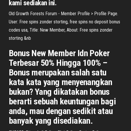
kami sediakan ini.
Old Growth Forests Forum - Member Profile > Profile Page.
User: Free spins zonder storting, free spins no deposit bonus
codes usa, Title: New Member, About: Free spins zonder
storting &nb
Bonus New Member Idn Poker
Terbesar 50% Hingga 100% –
Bonus merupakan salah satu
kata kata yang menyenangkan
bukan? Yang dikatakan bonus
berarti sebuah keuntungan bagi
anda, mau dengan sedikit atau
banyak yang disediakan.