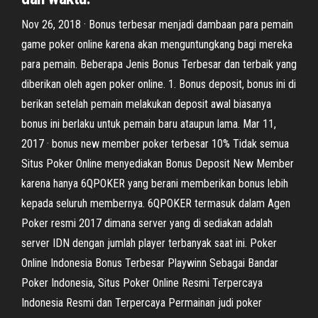
Nov 26, 2018 · Bonus terbesar menjadi dambaan para pemain
game poker online karena akan menguntungkang bagi mereka
para pemain. Beberapa Jenis Bonus Terbesar dan terbaik yang
diberikan oleh agen poker online. 1. Bonus deposit, bonus ini di
berikan setelah pemain melakukan deposit awal biasanya
bonus ini berlaku untuk pemain baru ataupun lama. Mar 11,
2017 · bonus new member poker terbesar 10% Tidak semua
Situs Poker Online menyediakan Bonus Deposit New Member
karena hanya 6QPOKER yang berani memberikan bonus lebih
kepada seluruh membernya. 6QPOKER termasuk dalam Agen
Poker resmi 2017 dimana server yang di sediakan adalah
server IDN dengan jumlah player terbanyak saat ini. Poker
Online Indonesia Bonus Terbesar Playwinn Sebagai Bandar
Poker Indonesia, Situs Poker Online Resmi Terpercaya
Indonesia Resmi dan Terpercaya Permainan judi poker