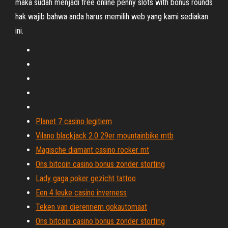
maka sudah menjadi free online penny slots with bonus rounds
hak wajib bahwa anda harus memilih web yang kami sediakan
ini.
Planet 7 casino legitiem
Vilano blackjack 2.0 29er mountainbike mtb
Magische diamant casino rocker mt
Ons bitcoin casino bonus zonder storting
Lady gaga poker gezicht tattoo
Een 4 leuke casino inverness
Teken van dierenriem gokautomaat
Ons bitcoin casino bonus zonder storting