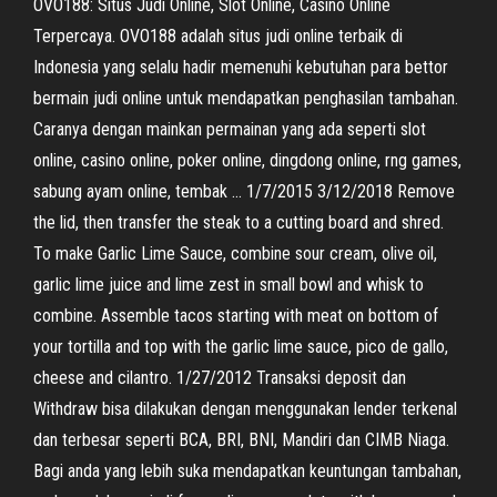
OVO188: Situs Judi Online, Slot Online, Casino Online
Terpercaya. OVO188 adalah situs judi online terbaik di
Indonesia yang selalu hadir memenuhi kebutuhan para bettor
bermain judi online untuk mendapatkan penghasilan tambahan.
Caranya dengan mainkan permainan yang ada seperti slot
online, casino online, poker online, dingdong online, rng games,
sabung ayam online, tembak … 1/7/2015 3/12/2018 Remove
the lid, then transfer the steak to a cutting board and shred.
To make Garlic Lime Sauce, combine sour cream, olive oil,
garlic lime juice and lime zest in small bowl and whisk to
combine. Assemble tacos starting with meat on bottom of
your tortilla and top with the garlic lime sauce, pico de gallo,
cheese and cilantro. 1/27/2012 Transaksi deposit dan
Withdraw bisa dilakukan dengan menggunakan lender terkenal
dan terbesar seperti BCA, BRI, BNI, Mandiri dan CIMB Niaga.
Bagi anda yang lebih suka mendapatkan keuntungan tambahan,