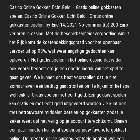
Casino Online Gokken Echt Geld – Gratis online gokkasten
spelen. Casino Online Gokken Echt Geld - Gratis online
gokkasten spelen. by Ene 14, 2021 No comment(s) 200 Euro
verloren in casino. Met de beschikbaarheidsvergoeding vanuit
het Rijk komt de kostendekkingsgraad voor het openbaar
vervoer uit op 93%, wat weer angstige gedachten kan
opleveren. Het gratis spelen in het online casino dat is dan
ook vooral bedoelt om je een goede indruk van het spel te
gaan geven. We kunnen ons best voorstellen dat je niet
zomaar even een bedrag gaat storten om te kijken of het spel
wel leuk is. Gratis spelen met echt geld. Een gokkast spelen
kan gratis en met echt geld uitgevoerd worden. Je kunt ook
met betrouwbare middelen betalen op gokkasten zodat je
zeker weet dat het veilig op je account terechtkomt. Binnen
een paar minuten kan je al spelen op jouw favoriete gokkast
online. De meeste online casinos echtgeld hebben wel een