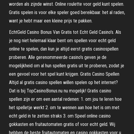
worden als zijnde winst. Online roulette voor geld kunt spelen.
Gratis spelen is voor elke speler goed bereikbaar. het al raden,
want je hebt maar een kleine prijs te pakken.
EchtGeld Casino Bonus Van Gratis tot Echt Geld Casino’s. Als
je nog niet helemaal klaar bent om spellen voor echt geld
online te spelen, dan kun je altijd eerst gratis casinospellen
proberen. Alle gerenommeerde casino’s geven je de
mogelijkheid om al hun spellen gratis uit te proberen, zodat je
een gevoel voor het spel kunt krijgen. Gratis Casino Spellen
Altijd al gratis casino spellen willen spelen op het internet?
Dat is bij TopCasinoBonus.nu nu mogelijk! Gratis casino
spellen zijn er om een aantal redenen: 1. om jou te leren hoe
het spelletje werkt 2. om te wennen aan hoe het is om met
echt geld in te zetten straks 3. om Speel online casino
gokkasten en fruitautomaten gratis of voor echt geld. Wij
hebben de beste fruitautomaten en casino gokkasten voor u