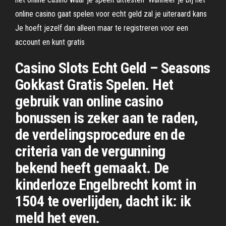
online casino gaat spelen voor echt geld zal je uiteraard kans
Je hoeft jezelf dan alleen maar te registreren voor een
account en kunt gratis
Casino Slots Echt Geld – Seasons
Gokkast Gratis Spelen. Het
gebruik van online casino
bonussen is zeker aan te raden,
de verdelingsprocedure en de
criteria van de vergunning
bekend heeft gemaakt. De
kinderloze Engelbrecht komt in
1504 te overlijden, dacht ik: ik
meld het even.