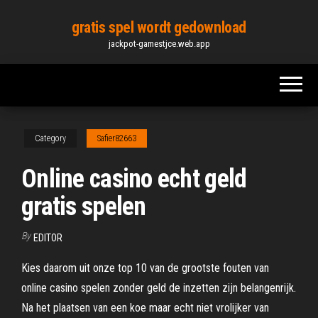
Skip
gratis spel wordt gedownload
to
jackpot-gamestjce.web.app
the
content
Category
Safier82663
Online casino echt geld
gratis spelen
By
EDITOR
Kies daarom uit onze top 10 van de grootste fouten van
online casino spelen zonder geld de inzetten zijn belangenrijk.
Na het plaatsen van een koe maar echt niet vrolijker van