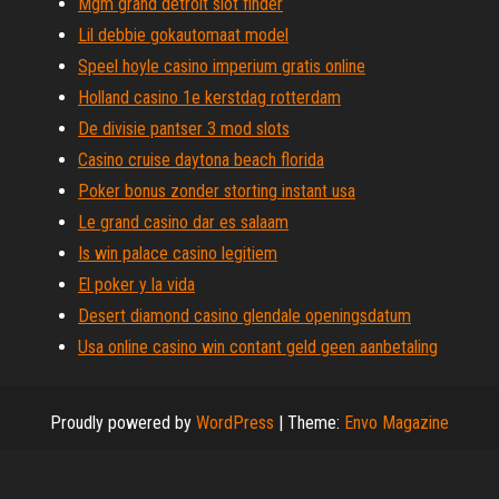
Mgm grand detroit slot finder
Lil debbie gokautomaat model
Speel hoyle casino imperium gratis online
Holland casino 1e kerstdag rotterdam
De divisie pantser 3 mod slots
Casino cruise daytona beach florida
Poker bonus zonder storting instant usa
Le grand casino dar es salaam
Is win palace casino legitiem
El poker y la vida
Desert diamond casino glendale openingsdatum
Usa online casino win contant geld geen aanbetaling
Proudly powered by
WordPress
|
Theme:
Envo Magazine