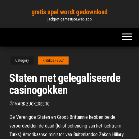
Skip
gratis spel wordt gedownload
to
jackpot-gamestjce.web.app
the
content
Category
Kritikos73567
Staten met gelegaliseerde
casinogokken
By
MARK ZUCKERBERG
De Verenigde Staten en Groot-Brittannië hebben beide
veroordeelden de daad (lol.of schending van het luchtruim
Turks) Amerikaanse minister van Buitenlandse Zaken Hillary