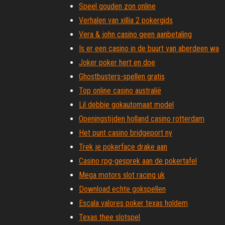
Speel gouden zon online
Verhalen van xillia 2 pokergids
Vera & john casino geen aanbetaling
Is er een casino in de buurt van aberdeen wa
Joker poker hert en doe
Ghostbusters-spellen gratis
Top online casino australië
Lil debbie gokautomaat model
Openingstijden holland casino rotterdam
Het punt casino bridgeport ny
Trek je pokerface drake aan
Casino rpg-gesprek aan de pokertafel
Mega motors slot racing uk
Download echte gokspellen
Escala valores poker texas holdem
Texas thee slotspel