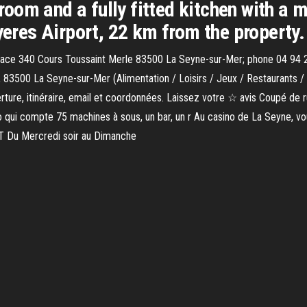
om and a fully fitted kitchen with a m
yeres Airport, 22 km from the property.
ace 340 Cours Toussaint Merle 83500 La Seyne-sur-Mer; phone 04 94 2
e, 83500 La Seyne-sur-Mer (Alimentation / Loisirs / Jeux / Restaurant
ture, itinéraire, email et coordonnées. Laissez votre ☆ avis Coupé de r
 qui compte 75 machines à sous, un bar, un r Au casino de La Seyne, vou
 Du Mercredi soir au Dimanche