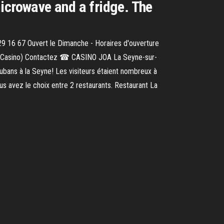
icrowave and a fridge. The
9 16 67 Ouvert le Dimanche - Horaires d'ouverture
s / Casino) Contactez ☎ CASINO JOA La Seyne-sur-
ubans à la Seyne! Les visiteurs étaient nombreux à
s avez le choix entre 2 restaurants. Restaurant La