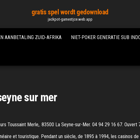
gratis spel wordt gedownload
jackpot-gamestjce.web.app
EN AANBETALING ZUID-AFRIKA
NIET-POKER GENERATIE SUB IND
 seyne sur mer
rs Toussaint Merle,. 83500 La Seyne-sur-Mer. 04 94 29 16 67. Ouvert 7
aire et touristique. Pendant un siècle, de 1895 à 1994, les casinos de