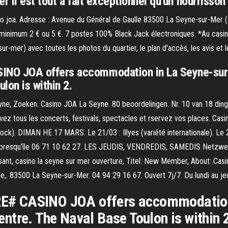
r il est tout à fait exceptionnel qu'un nourrisson
o joa. Adresse : Avenue du Général de Gaulle 83500 La Seyne-sur-Mer (
e minimum 2 € ou 5 €. 7 postes 100% Black Jack électroniques. *Au ca
-mer) avec toutes les photos du quartier, le plan d'accès, les avis et
NO JOA offers accommodation in La Seyne-sur
lon is within 2.
ne; Zoeken. Casino JOA La Seyne. 80 beoordelingen. Nr. 10 van 18 ding
ez tous les concerts, festivals, spectacles et rservez vos places. Cas
ock). DIMAN HE 17 MARS. Le 21/03 : Illyes (variété internationale). Le 2
a presqu'île 06 71 10 62 27. LES JEUDIS, VENDREDIS, SAMEDIS Netzwerk 
nsant, casino la seyne sur mer ouverture, Titel: New Member, About: Ca
e,. 83500 La Seyne-sur-Mer. 04 94 29 16 67. Ouvert 7j/7. Du lundi au j
# CASINO JOA offers accommodation 
ntre. The Naval Base Toulon is within 