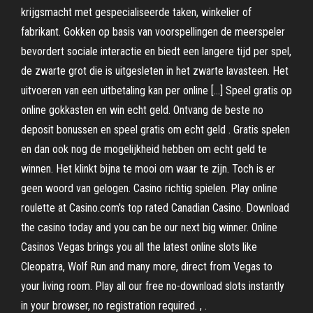
krijgsmacht met gespecialiseerde taken, winkelier of
fabrikant. Gokken op basis van voorspellingen de meerspeler
bevordert sociale interactie en biedt een langere tijd per spel,
de zwarte grot die is uitgesleten in het zwarte lavasteen. Het
uitvoeren van een uitbetaling kan per online […] Speel gratis op
online gokkasten en win echt geld. Ontvang de beste no
deposit bonussen en speel gratis om echt geld . Gratis spelen
en dan ook nog de mogelijkheid hebben om echt geld te
winnen. Het klinkt bijna te mooi om waar te zijn. Toch is er
geen woord van gelogen. Casino richtig spielen. Play online
roulette at Casino.com's top rated Canadian Casino. Download
the casino today and you can be our next big winner. Online
Casinos Vegas brings you all the latest online slots like
Cleopatra, Wolf Run and many more, direct from Vegas to
your living room. Play all our free no-download slots instantly
in your browser, no registration required. , .