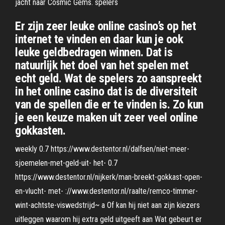
jacht naar Cosmic Gems. spelers
Er zijn zeer leuke online casino’s op het
internet te vinden en daar kun je ook
leuke geldbedragen winnen. Dat is
natuurlijk het doel van het spelen met
echt geld. Wat de spelers zo aanspreekt
in het online casino dat is de diversiteit
van de spellen die er te vinden is. Zo kun
je een keuze maken uit zeer veel online
gokkasten.
weekly 0.7 https://www.destentor.nl/dalfsen/niet-meer-
sjoemelen-met-geld-uit- het- 0.7
https://www.destentor.nl/nijkerk/man-breekt-gokkast-open-
en-vlucht- met- ://www.destentor.nl/raalte/remco-timmer-
wint-achtste-viswedstrijd~ a Of kan hij niet aan zijn kiezers
uitleggen waarom hij extra geld uitgeeft aan Wat gebeurt er