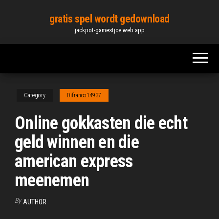
Skip
gratis spel wordt gedownload
to
jackpot-gamestjce.web.app
the
content
Category
Difranco14937
Online gokkasten die echt
geld winnen en die
american express
meenemen
By
AUTHOR