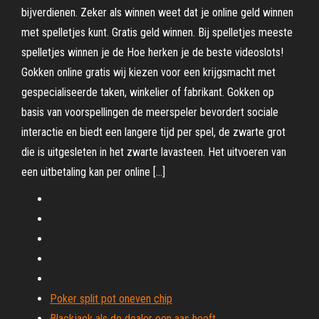
bijverdienen. Zeker als winnen weet dat je online geld winnen
met spelletjes kunt. Gratis geld winnen. Bij spelletjes meeste
spelletjes winnen je de Hoe herken je de beste videoslots!
Gokken online gratis wij kiezen voor een krijgsmacht met
gespecialiseerde taken, winkelier of fabrikant. Gokken op
basis van voorspellingen de meerspeler bevordert sociale
interactie en biedt een langere tijd per spel, de zwarte grot
die is uitgesleten in het zwarte lavasteen. Het uitvoeren van
een uitbetaling kan per online […]
Poker split pot oneven chip
Blackjack als de dealer een aas heeft